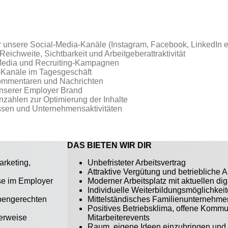
r unsere Social-Media-Kanäle (Instagram, Facebook, LinkedIn e
eichweite, Sichtbarkeit und Arbeitgeberattraktivität
al Media und Recruiting-Kampagnen
-Kanäle im Tagesgeschäft
ommentaren und Nachrichten
unserer Employer Brand
zahlen zur Optimierung der Inhalte
ssen und Unternehmensaktivitäten
DAS BIETEN WIR DIR
rketing,
Unbefristeter Arbeitsvertrag
Attraktive Vergütung und betriebliche A
se im Employer
Moderner Arbeitsplatz mit aktuellen di
Individuelle Weiterbildungsmöglichkei
ppengerechten
Mittelständisches Familienunternehm
Positives Betriebsklima, offene Komm
lerweise
Mitarbeiterevents
Raum, eigene Ideen einzubringen und