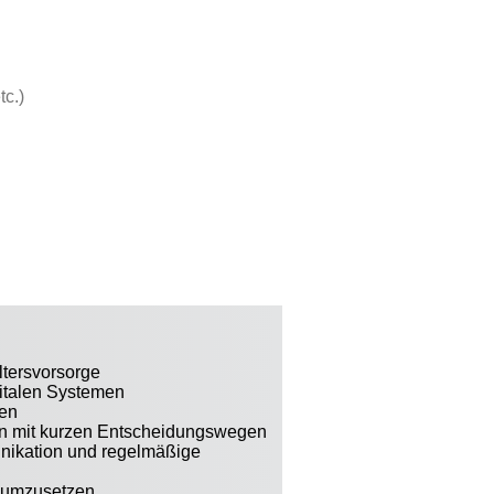
tc.)
ltersvorsorge
gitalen Systemen
ten
en mit kurzen Entscheidungswegen
unikation und regelmäßige
 umzusetzen